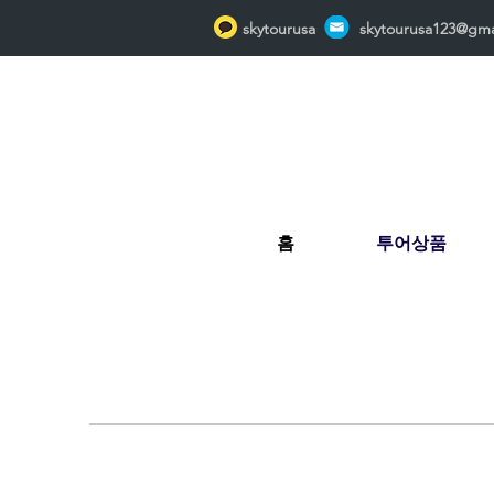
skytourusa
skytourusa123@gma
홈
투어상품