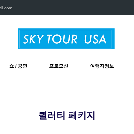
il.com
쇼 / 공연
프로모션
여행자정보
퀼러티 페키지